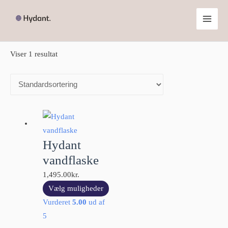
Forside
/ Varer tagged “ioniseringsflaske”
ioniseringsflaske
Viser 1 resultat
Hydant
vandflaske
1,495.00
kr.
Vælg muligheder
Vurderet
5.00
ud af
5