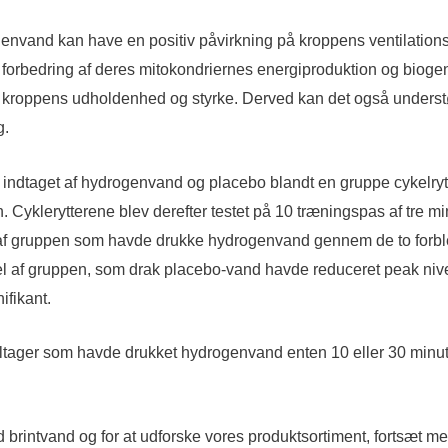
genvand kan have en positiv påvirkning på kroppens ventilation
 forbedring af deres mitokondriernes energiproduktion og bio
kroppens udholdenhed og styrke. Derved kan det også understøt
g.
indtaget af hydrogenvand og placebo blandt en gruppe cykelryttere
Cyklerytterene blev derefter testet på 10 træningspas af tre m
 del af gruppen som havde drukke hydrogenvand gennem de to for
 af gruppen, som drak placebo-vand havde reduceret peak nivea
ifikant.
eltager som havde drukket hydrogenvand enten 10 eller 30 minutt
 brintvand og for at udforske vores produktsortiment, fortsæt 