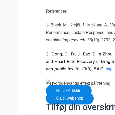
Referencer:
1- Botek, M., Krejčí, J., McKune, A.,
Performance, Lactate Response, and A
conditioning research
,
36
(10), 2792–2
2- Dong, G., Fu, J., Bao, D., & Z
and Heart Rate Recovery in Dragon 
and public health
,
19
(9), 5413.
https
Neste Artikkle
Gå til webshop
Tilføj din overskri