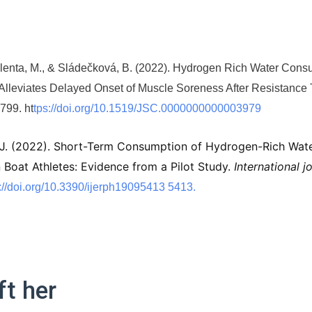
 Valenta, M., & Sládečková, B. (2022). Hydrogen Rich Water Cons
lleviates Delayed Onset of Muscle Soreness After Resistance 
799. ht
tps://doi.org/10.1519/JSC.0000000000003979
hou, J. (2022). Short-Term Consumption of Hydrogen-Rich W
Boat Athletes: Evidence from a Pilot Study.
International 
://doi.org/10.3390/ijerph19095413 5413.
ft her