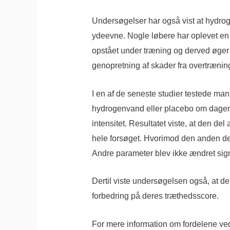
Undersøgelser har også vist at hydro
ydeevne. Nogle løbere har oplevet en
opstået under træning og derved øger 
genopretning af skader fra overtrænin
I en af de seneste studier testede man 
hydrogenvand eller placebo om dagen. 
intensitet. Resultatet viste, at den
hele forsøget. Hvorimod den anden del
Andre parameter blev ikke ændret sign
Dertil viste undersøgelsen også, at d
forbedring på deres træthedsscore.
For mere information om fordelene ved