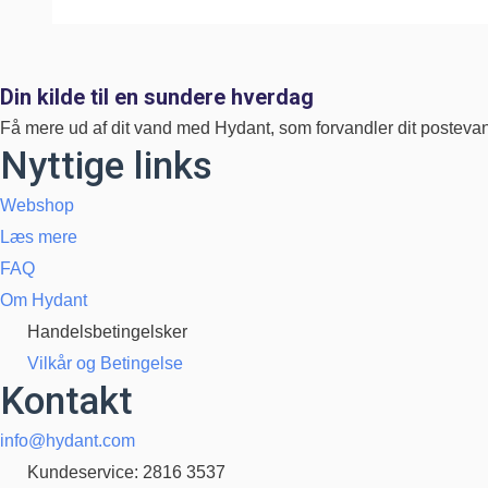
varianter.
Mulighedern
kan
Din kilde til en sundere hverdag
vælges
Få mere ud af dit vand med Hydant, som forvandler dit postevand 
på
Nyttige links
varesiden
Webshop
Læs mere
FAQ
Om Hydant
Handelsbetingelsker
Vilkår og Betingelse
Kontakt
info@hydant.com
Kundeservice: 2816 3537