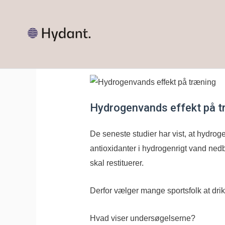
Gå
til
indholdet
Hydrogenvands effekt på t
De seneste studier har vist, at hydrog
antioxidanter i hydrogenrigt vand nedb
skal restituerer.
Derfor vælger mange sportsfolk at dri
Hvad viser undersøgelserne?