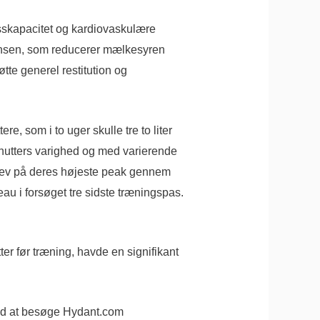
sskapacitet og kardiovaskulære
gensen, som reducerer mælkesyren
te generel restitution og
, som i to uger skulle tre to liter
inutters varighed og med varierende
blev på deres højeste peak gennem
u i forsøget tre sidste træningspas.
er før træning, havde en signifikant
med at besøge Hydant.com