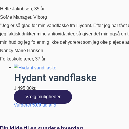
Helle Jakobsen, 35 år
SoMe Manager, Viborg
"Jeg er så glad for min vandflaske fra Hydant. Efter jeg har fåe
jeg faktisk drikker mine antioxidanter, så giver det mig også en
min hud og jeg føler mig ikke dehydreret som jeg ofte plejede at 
Nancy Marie Hansen
Folkeskolelærer, 37 år
Hydant vandflaske
1,495.00
kr.
Dette
Vælg muligheder
vare
Vurderet
5.00
ud af 5
har
flere
Din kilde til en sundere hverdag