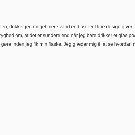
t den, drikker jeg meget mere vand end før. Det fine design giver
 tryghed om, at det er sundere end når jeg bare drikker et glas p
gøre inden jeg fik min flaske. Jeg glæder mig til at se hvordan m