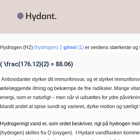
Gå
Hydrogenvand – drik dine ant
til
indholdet
Lær mere om hydrogenrigt vand, og hvordan du kan drikke dine 
Hydrogen (H2)
(hydrogen) 2
g/mol
(1)
er verdens stærkeste og 
( \frac{176.12}{2} = 88.06)
Antioxidanter styrker dit immunforsvar, og et styrket immunfor
ødelæggende iltning og bekæmpe de frie radikaler. Mange vitami
energi, som er naturligt – men når vi udsættes for ydre påvirkn
blandt andet at spise sundt og varieret, dyrke motion og særligt 
Hydrogenrigt vand er, som ordet beskriver, rigt på hydrogen mol
(hydrogen) skilles fra O (oxygen). I Hydant vandflasken komme