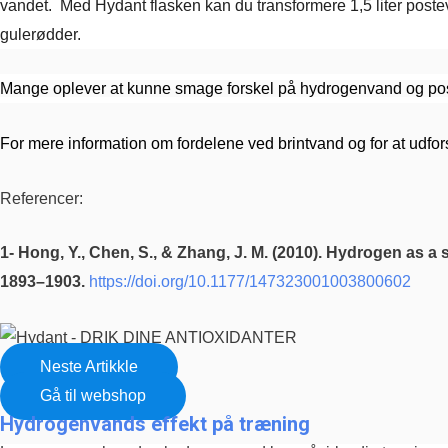
vandet.
Med Hydant flasken kan du transformere 1,5 liter posteva
gulerødder.
Mange oplever at kunne smage forskel på hydrogenvand og
po
For mere information om fordelene ved brintvand og for at udf
Referencer:
1- Hong, Y., Chen, S., & Zhang, J. M. (2010). Hydrogen as a s
1893–1903.
https://doi.org/10.1177/147323001003800602
Neste Artikkle
Gå til webshop
Hydrogenvands effekt på træning