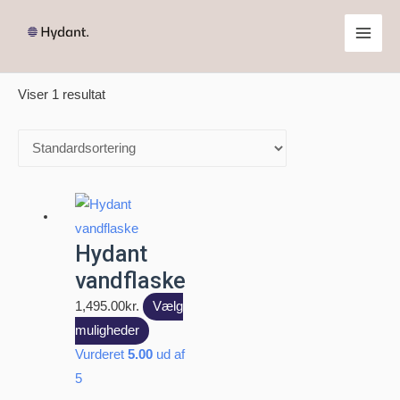
Gå
Forside
/ Vandflaske
til
Main
Vandflaske
indholdet
Men
Viser 1 resultat
Hydant
vandflaske
1,495.00
kr.
Vælg
Dette
muligheder
vare
Vurderet
5.00
ud af
har
5