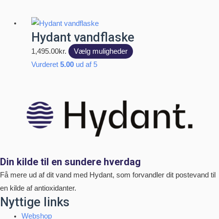
flere
varianter.
Mulighederne
Hydant vandflaske
kan
Dette
1,495.00
kr.
Vælg muligheder
vælges
vare
Vurderet
5.00
ud af 5
på
har
varesiden
flere
varianter.
Mulighederne
kan
vælges
på
Din kilde til en sundere hverdag
varesiden
Få mere ud af dit vand med Hydant, som forvandler dit postevand til
en kilde af antioxidanter.
Nyttige links
Webshop